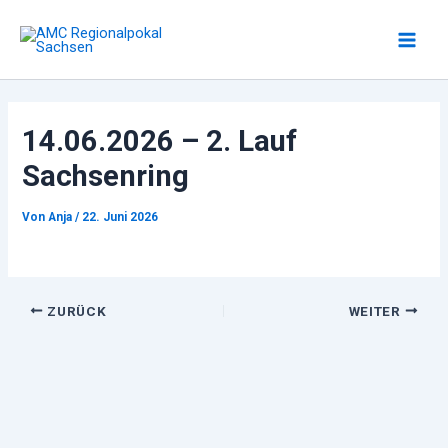
Zum
Inhalt
Main
springen
Men
14.06.2026 – 2. Lauf
Sachsenring
Von
Anja
/
22. Juni 2026
ZURÜCK
WEITER