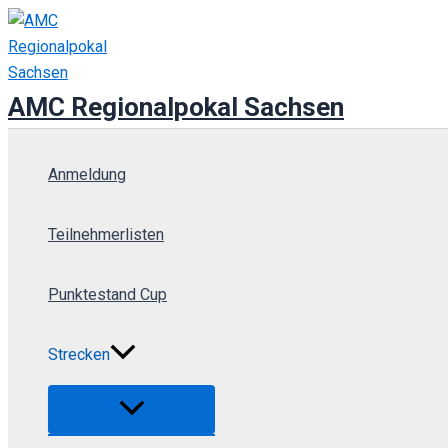
Zum
Inhalt
springen
AMC Regionalpokal Sachsen
Anmeldung
Teilnehmerlisten
Punktestand Cup
Strecken
Menü
umschalten