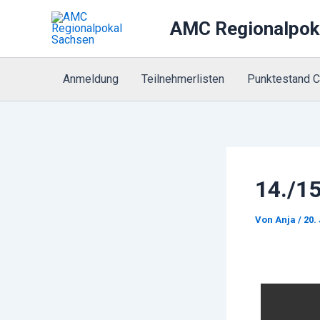
Zum
AMC Regionalpok
Inhalt
springen
Anmeldung
Teilnehmerlisten
Punktestand 
14./1
Von
Anja
/
20.